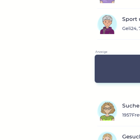
Sport
Geli24,
Suche
1957Fre
Gesuch