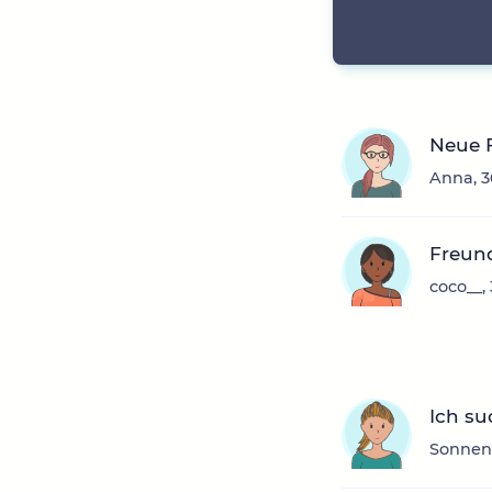
Neue 
Anna, 3
Freun
coco__,
Ich s
Sonnenb