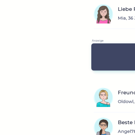
Liebe
Mia, 36
Freun
Oldowl,
Beste
Angel78