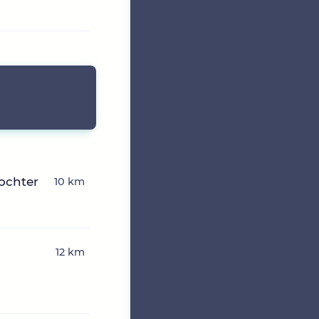
ochter
10 km
12 km