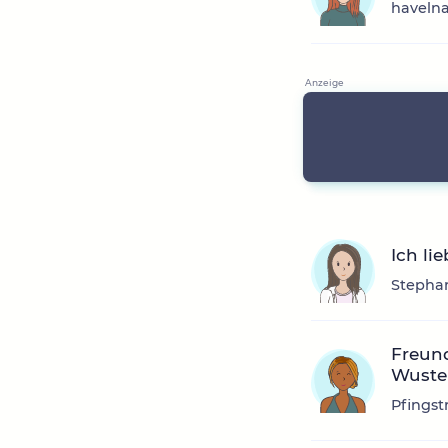
havelna
Ich li
Stephan
Freund
Wuste
Pfingst