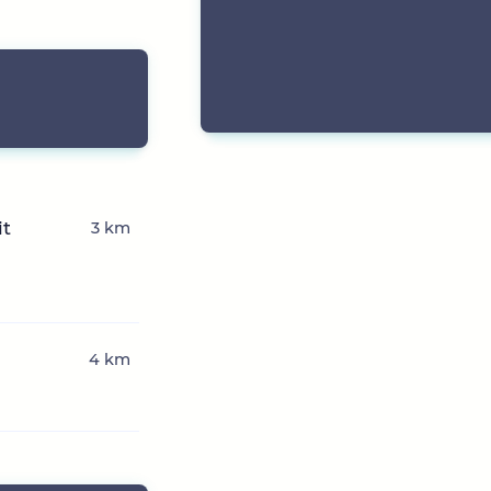
it
3 km
4 km