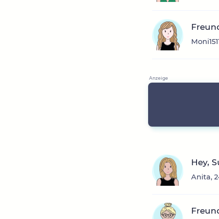
Freund
Moni151
Hey, 
Anita, 
Freun