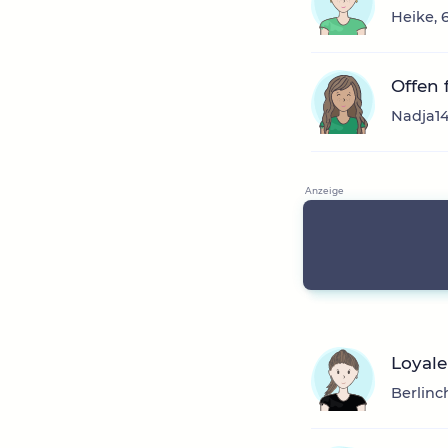
Heike, 
Offen 
Nadja14
Loyal
Berlinc