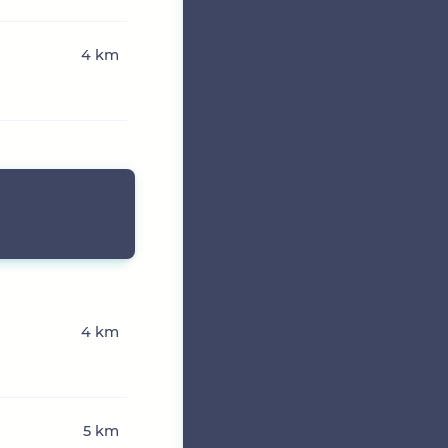
4 km
4 km
5 km