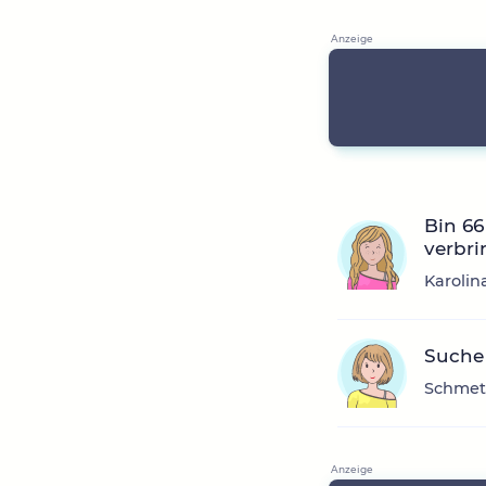
Bin 66
verbr
Karolina
Suche 
Schmett