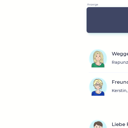
Wegge
Rapunze
Freun
Kerstin,
Liebe 