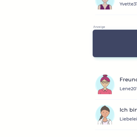
Yvette31
Freun
Lene201
Ich bi
Liebele