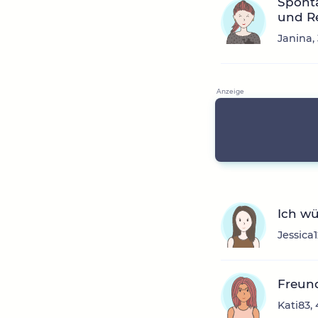
Sponta
und R
Janina,
Ich w
Jessica
Freun
Kati83,