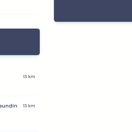
13 km
reundin
13 km