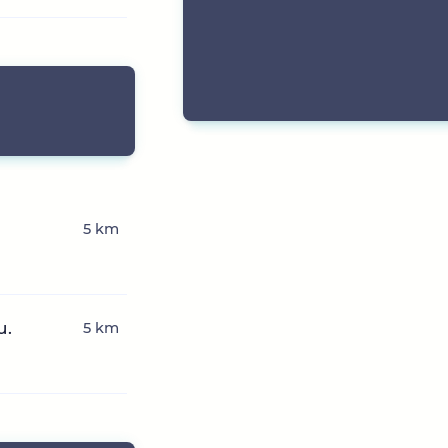
5 km
u.
5 km