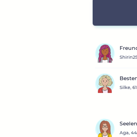
Freun
Shirin25
Besten
Silke, 
Seele
Aga, 44