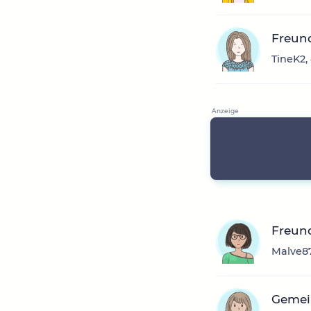
Freun
TineK2,
Freun
Malve87
Gemei