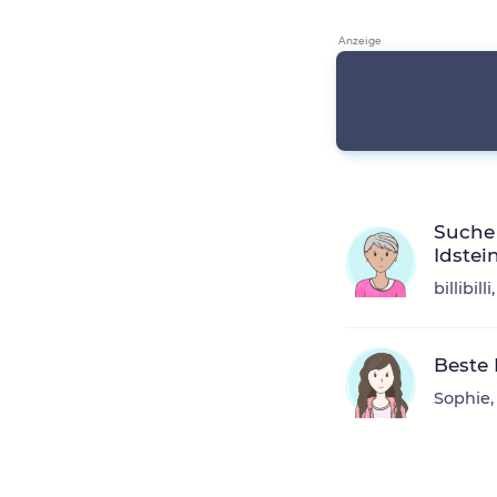
Suche
Idstein
billibi
Beste
Sophie,