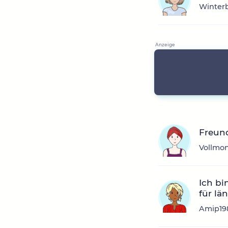
Winterb
Freun
Vollmon
Ich bi
für län
Amip198