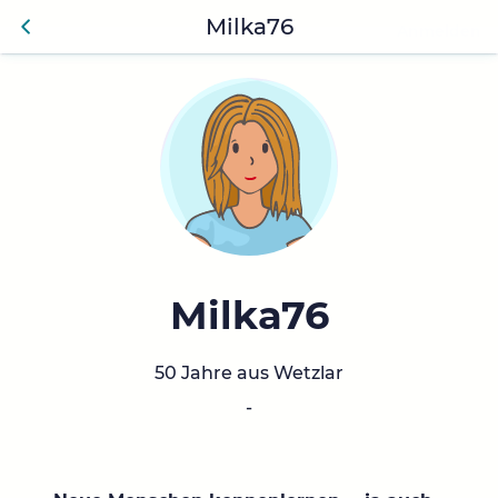
Milka76
Anmelden
Zurü
ck
Milka76
50 Jahre aus Wetzlar
-