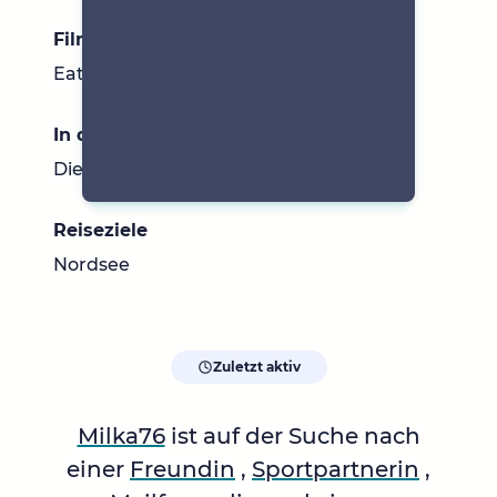
Filme & Serien
Eat pray love, Sex and the city
In der Umgebung
Die Lahn und Dill
Reiseziele
Nordsee
Zuletzt aktiv
Milka76
ist auf der Suche nach
einer
Freundin
,
Sportpartnerin
,