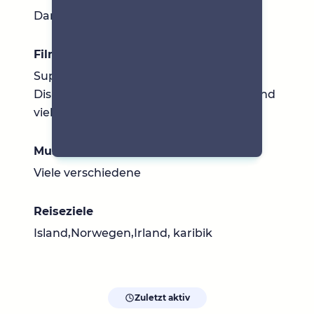
Dark romance
Filme & Serien
Supernatural, how i met your mother,
Disney,marvel,Harry Potter, shameles und
vieles mehr
Musik
Viele verschiedene
Reiseziele
Island,Norwegen,Irland, karibik
Zuletzt aktiv