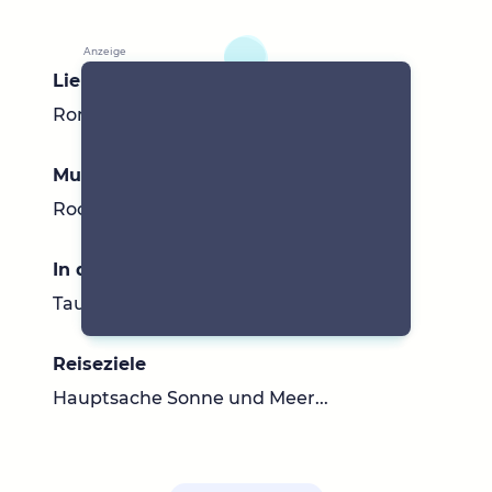
Lieblingsbücher
Romane, Krimis, Thriller
Musik
Rock, Pop , R&B , 80er, 90er
In der Umgebung
Taunus, Rhein Main Gebiet uvm...
Reiseziele
Hauptsache Sonne und Meer...