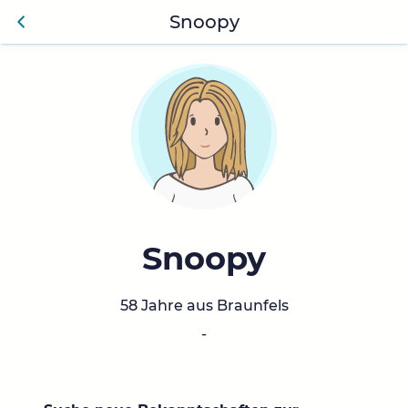
Snoopy
Anmelden
Zurü
ck
Snoopy
58 Jahre aus Braunfels
-