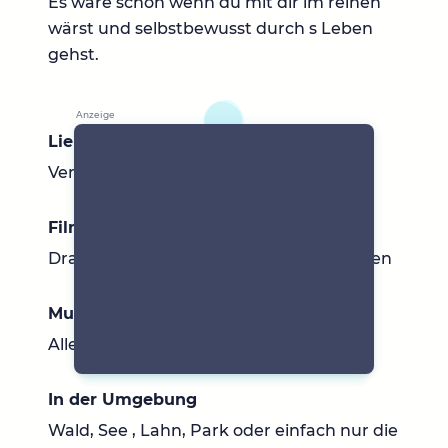
Es wäre schön wenn du mit dir im reinen
wärst und selbstbewusst durch s Leben
gehst.
Lieblingsbücher
Verschiedenes
Filme & Serien
Drama, PsychoThriller, Fantasy, Komödien
Musik
Alles was gut tut.
In der Umgebung
Wald, See , Lahn, Park oder einfach nur die