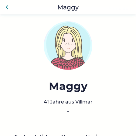
Maggy
Anmelden
Zurü
ck
Maggy
41 Jahre aus Villmar
-