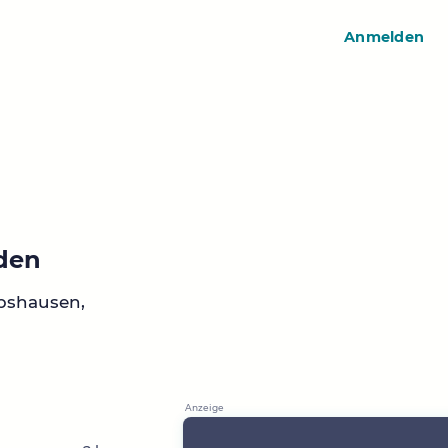
Anmelden
nden
bshausen,