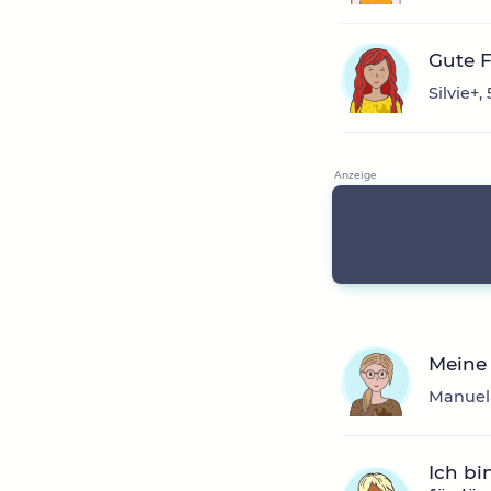
Gute 
Silvie+,
Meine
Manuela
Ich bi