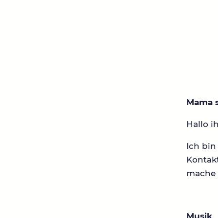
Mama s
Hallo i
Ich bi
Kontakt
mache 
Musik