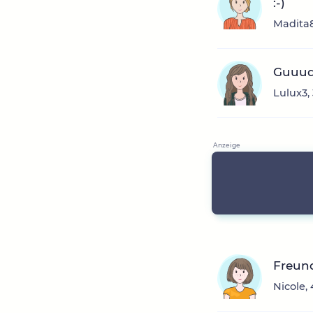
:-)
Madita8
Guuud
Lulux3,
Freun
Nicole,