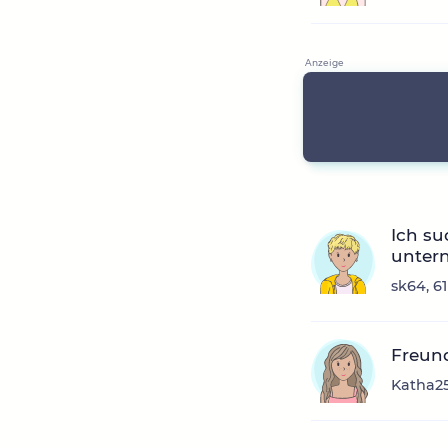
Ich su
unter
sk64, 6
Freun
Katha25