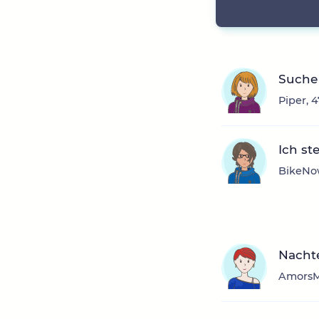
Suche
Piper, 
Ich st
BikeNow
Nachte
AmorsMu