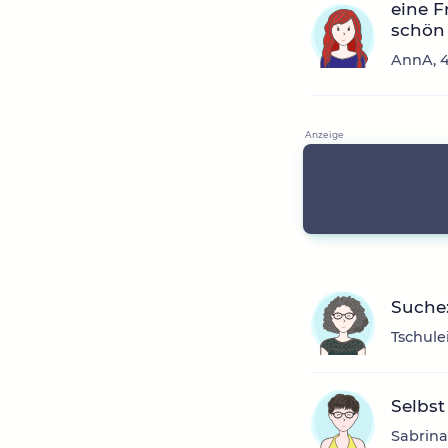
eine F
schön
AnnA, 4
Suche
Tschule
Selbs
Sabrina