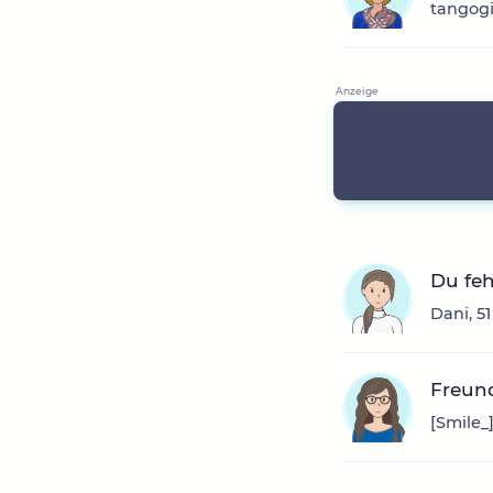
tangogi
Du feh
Dani, 5
Freun
[Smile_