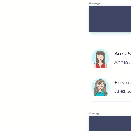
AnnaS
AnnaS, 
Freun
Julez, 