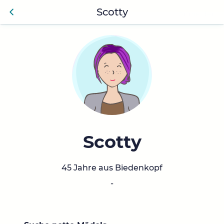
Scotty
Anmelden
Zurü
ck
Scotty
45 Jahre aus Biedenkopf
-