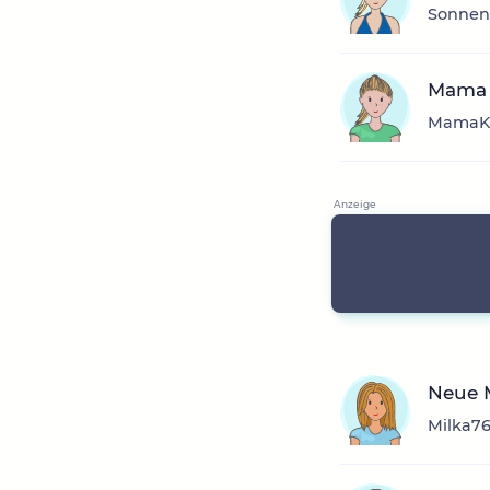
Sonnens
Mama 
MamaKin
Neue M
Milka76