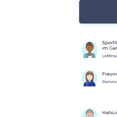
Sportl
im Gar
Le89na,
Freun
Ramona6
Hallo,