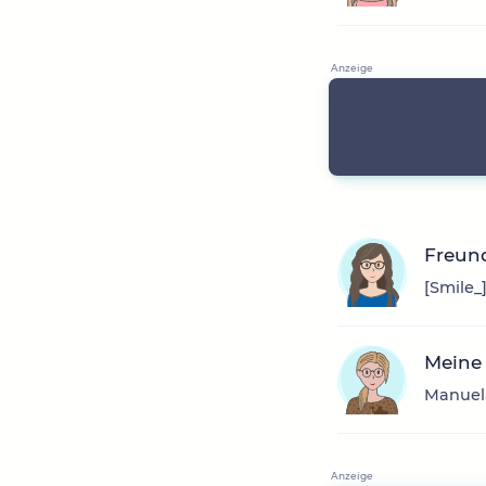
Freun
[Smile_
Meine
Manuela