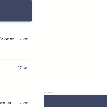
TV oder
17 km
17 km
e ist.
17 km