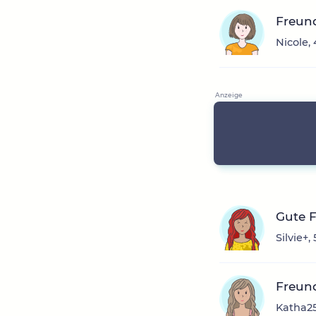
Freun
Nicole,
Gute 
Silvie+,
Freun
Katha25