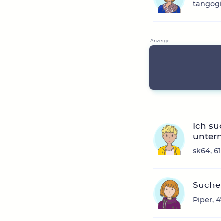
tangogi
Ich su
unter
sk64, 6
Suche
Piper, 