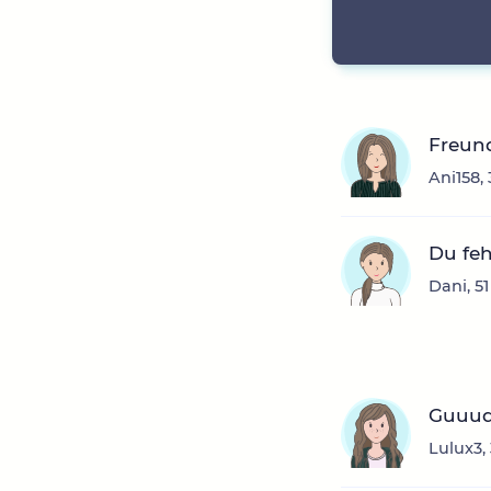
Freun
Ani158,
Du feh
Dani, 5
Guuud
Lulux3,