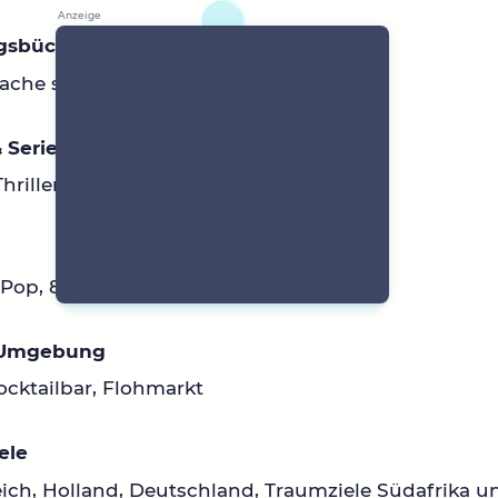
ngsbücher
ache spannend
 Serien
Thriller/ Komödie,
Pop, 80er, je nach Lust und Laune
 Umgebung
ocktailbar, Flohmarkt
ele
ich, Holland, Deutschland, Traumziele Südafrika u