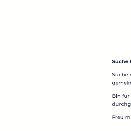
Suche 
Suche 
gemei
Bin für
durchge
Freu mi