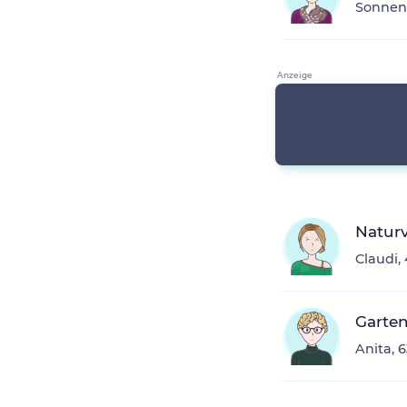
Sonnenb
Naturv
Claudi,
Garte
Anita, 