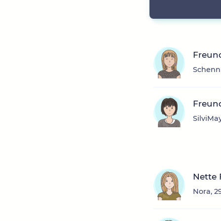
Freun
Schenni
Freund
SilviMa
Nette
Nora, 2