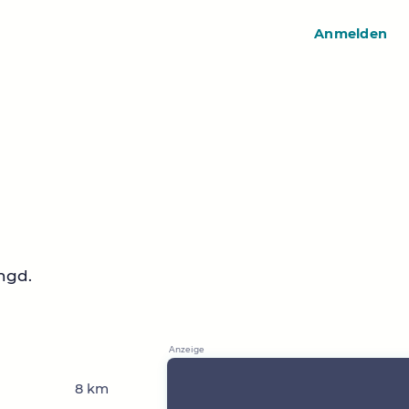
Anmelden
ngd.
8 km