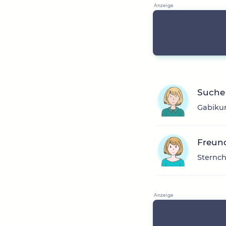
Suche
Gabikur
Freun
Sternch