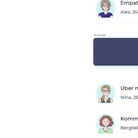
Empat
Alex, 5
Über m
Nina, 2
Komms
Berglie