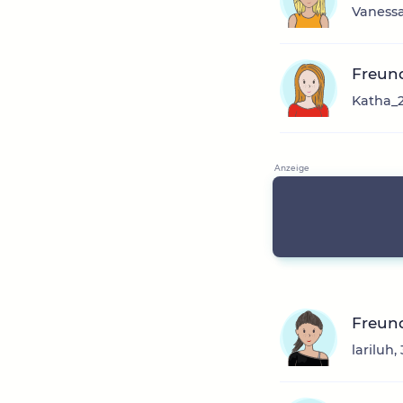
Vanessa
Freun
Katha_2
Freund
lariluh,