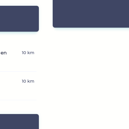
hen
10 km
10 km