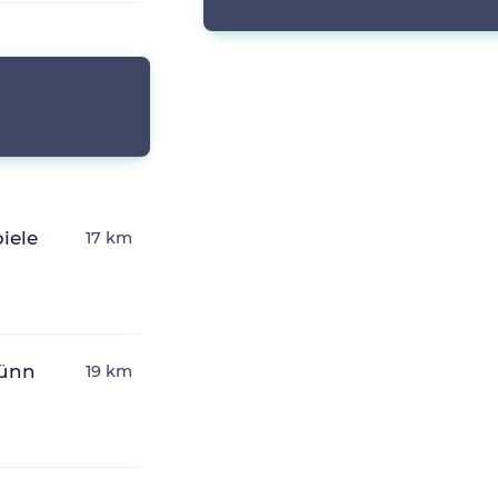
iele
17 km
dünn
19 km