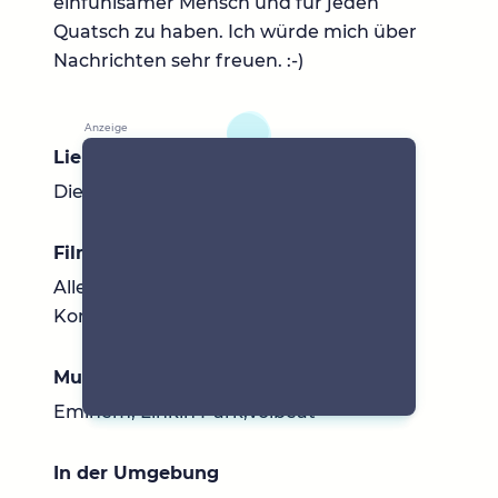
einfühlsamer Mensch und für jeden
Quatsch zu haben. Ich würde mich über
Nachrichten sehr freuen. :-)
Lieblingsbücher
Die Mitternachtsbibliothek
Filme & Serien
Alle mit Tom Hanks, Horrorfilme,
Komödien,Thriller
Musik
Eminem, Linkin Park,Volbeat
In der Umgebung