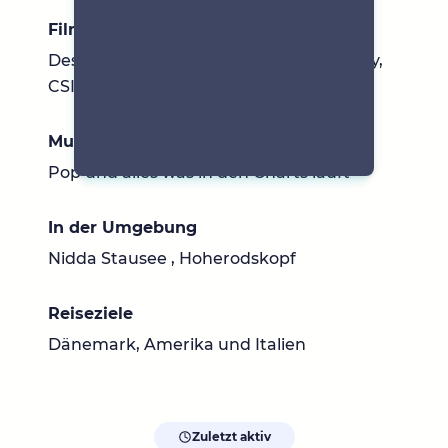
Filme & Serien
Desperate Housewives, Grey ' s Anatomy,
CSI Las Vegas
Musik
Pop und alles was in den Charts läuft
In der Umgebung
Nidda Stausee , Hoherodskopf
Reiseziele
Dänemark, Amerika und Italien
Zuletzt aktiv