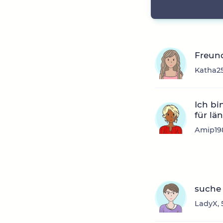
Freun
Katha25
Ich bi
für län
Amip198
suche 
LadyX, 