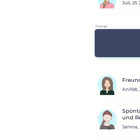
Juli, 2
Freun
Ani158,
Sponta
und R
Janina,