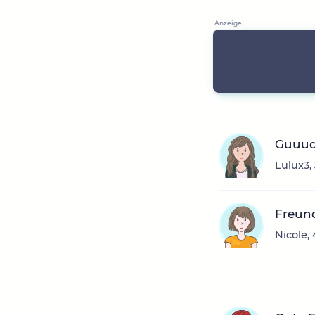
Guuud
Lulux3,
Freun
Nicole,