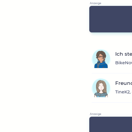
Ich st
BikeNow
Freun
TineK2,