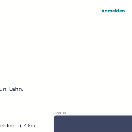
Anmelden
un, Lahn.
hlen :-)
4 km