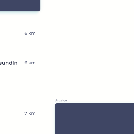
6 km
reundin
6 km
7 km