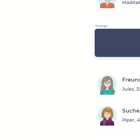
Madita8
Freun
Julez, 
Suche
Piper, 