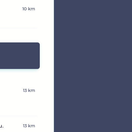
10 km
13 km
u.
13 km