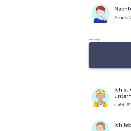
Nachte
AmorsMu
Ich su
unter
sk64, 6
Ich le