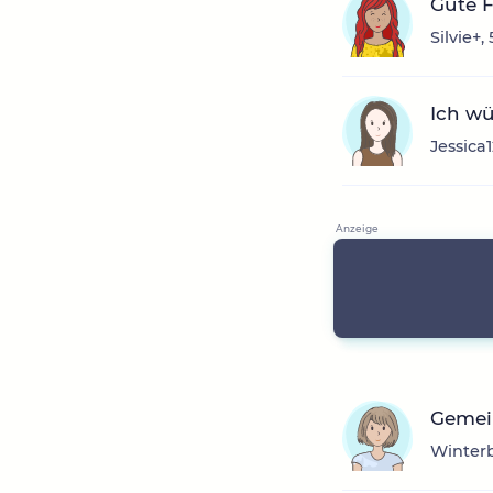
Gute 
Silvie+,
Ich w
Jessica
Gemei
Winterb