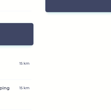
15 km
mping
15 km