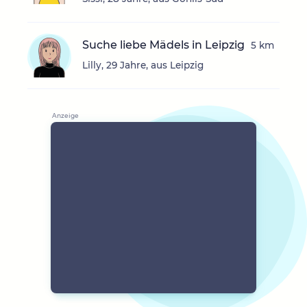
Suche liebe Mädels in Leipzig
5 km
Lilly, 29 Jahre, aus Leipzig