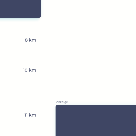
8 km
10 km
11 km