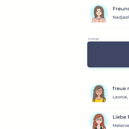
Freun
NadjasP
freue
Leonie,
Liebe
Melanie