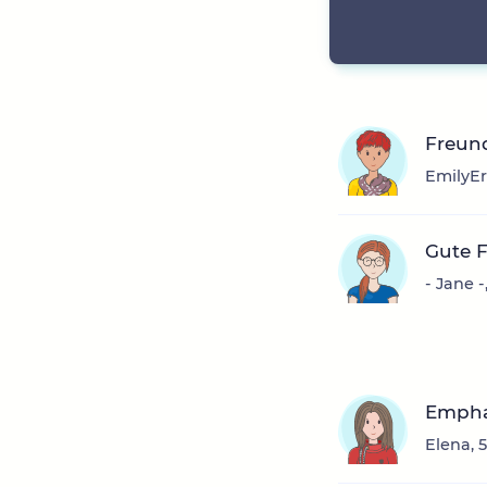
Freun
EmilyEr
Gute 
- Jane 
Empha
Elena, 