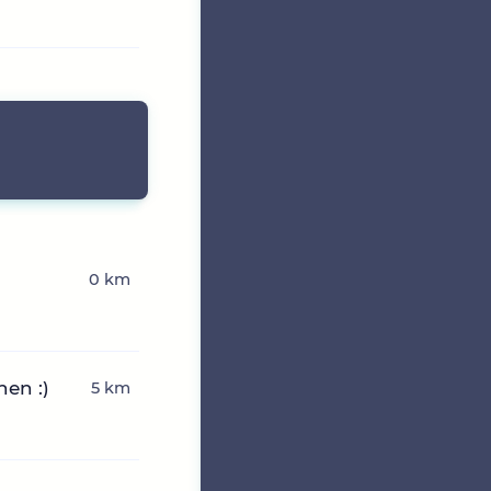
0 km
en :)
5 km