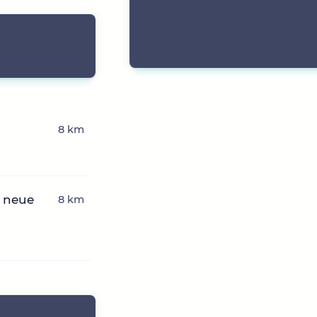
8 km
 neue
8 km