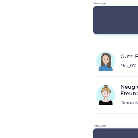
Gute 
Nic_07,
Neugi
Freun
Diana M