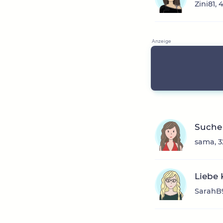
Zini81,
Suche 
sama, 3
Liebe 
SarahB9