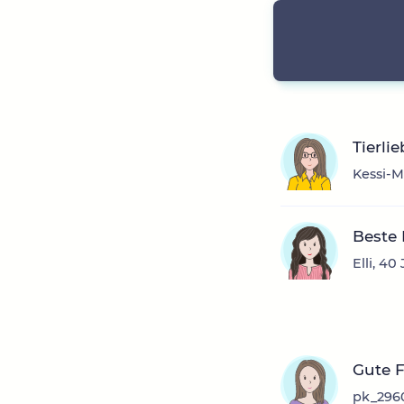
Tierli
Kessi-M
Beste
Elli, 4
Gute 
pk_2960