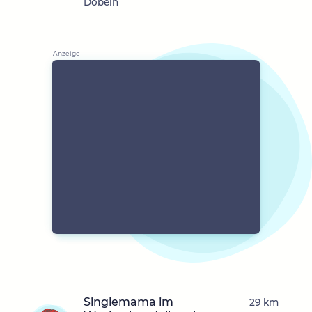
Döbeln
Singlemama im
29 km