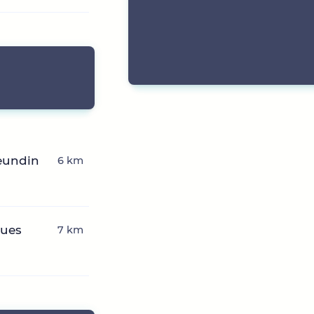
reundin
6 km
eues
7 km