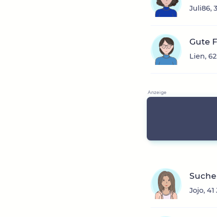
Juli86,
Gute 
Lien, 6
Suche 
Jojo, 4