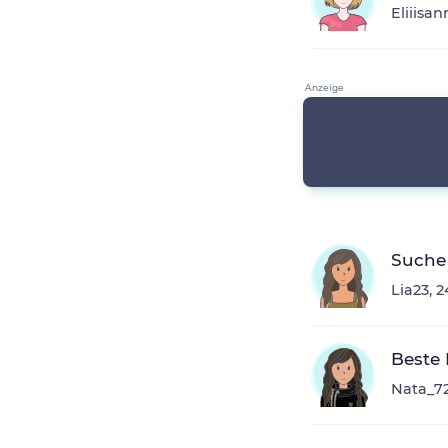
Eliiisa
Suche
Lia23, 
Beste
Nata_72