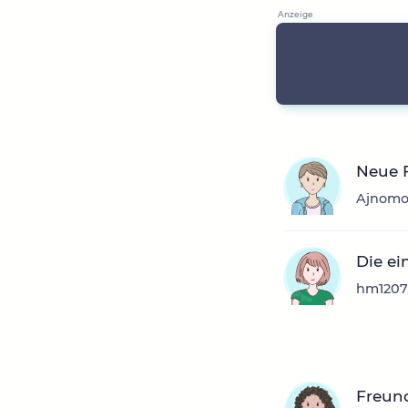
Neue 
Ajnomon
Die ei
hm1207,
Freund