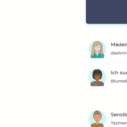
Mädels
dasAnni
Ich su
Blume67
Sensib
Tazmani