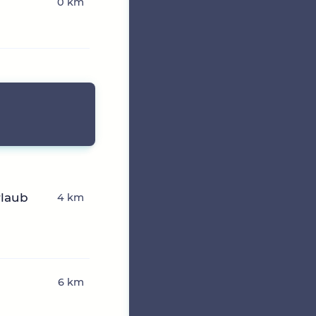
0 km
rlaub
4 km
6 km