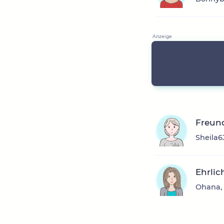
Freun
Sheila6
Ehrlic
Ohana, 