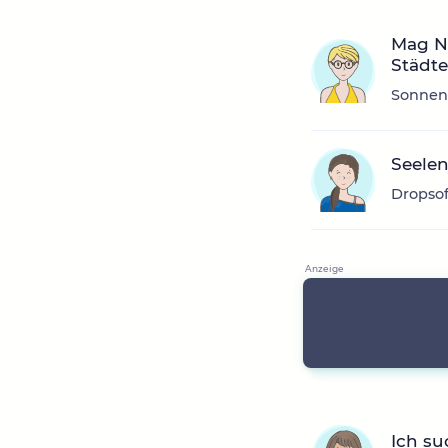
Mag N
Städte
Sonnens
Seele
Dropsof
Ich su