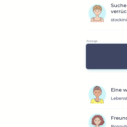
Suche 
verrüc
stockin
Eine w
LebensE
Freun
Bonnybe