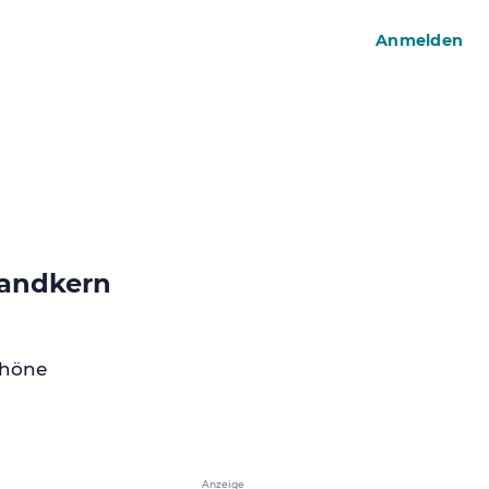
Anmelden
Landkern
chöne