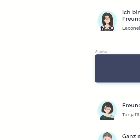
Ich bi
Freun
Laconel
Freun
Tanja11
Ganz e