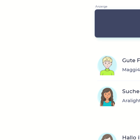
Gute 
Maggi47
Suche 
Araligh
Hallo 