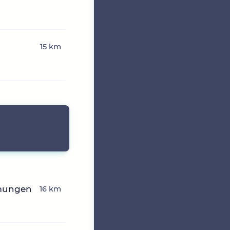
15 km
hmungen
16 km