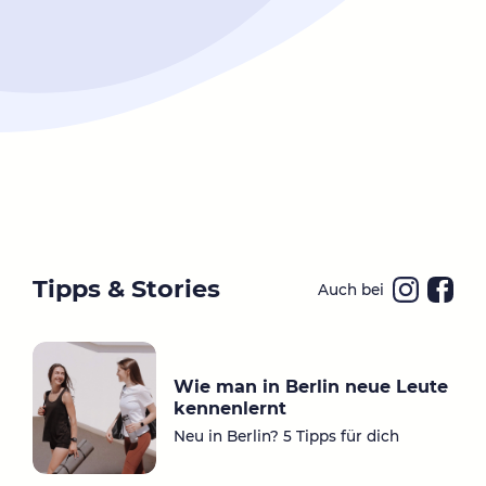
Tipps & Stories
Auch bei
Ins
Fa
ta
ce
gr
bo
Wie man in Berlin neue Leute
a
ok
kennenlernt
m
Neu in Berlin? 5 Tipps für dich