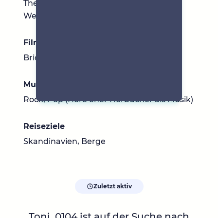
The big five for life, Café am Rande der
Welt, Klartext Ernährung
Filme & Serien
Bridgerton, Emily in Paris
Musik
Rock, Pop (Höre eher Hörbücher als Musik)
Reiseziele
Skandinavien, Berge
Zuletzt aktiv
Toni_0104
ist auf der Suche nach