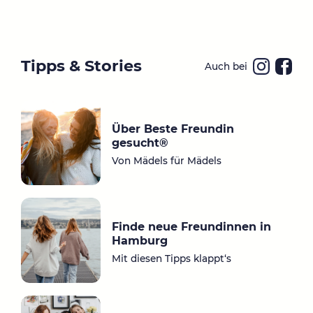
Tipps & Stories
Auch bei
Ins
Fa
ta
ce
gr
bo
Über Beste Freundin
a
ok
gesucht®
m
Von Mädels für Mädels
Finde neue Freundinnen in
Hamburg
Mit diesen Tipps klappt‘s