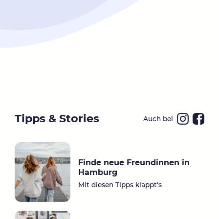
Tipps & Stories
Auch bei
Ins
Fa
ta
ce
gr
bo
Finde neue Freundinnen in
a
ok
Hamburg
m
Mit diesen Tipps klappt‘s