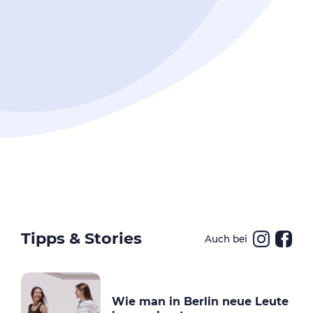
Tipps & Stories
Auch bei
Ins
Fa
ta
ce
gr
bo
Wie man in Berlin neue Leute
a
ok