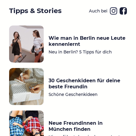
Tipps & Stories
Auch bei
Ins
Fa
ta
ce
gr
bo
Wie man in Berlin neue Leute
a
ok
kennenlernt
m
Neu in Berlin? 5 Tipps für dich
30 Geschenkideen für deine
beste Freundin
Schöne Geschenkideen
Neue Freundinnen in
München finden