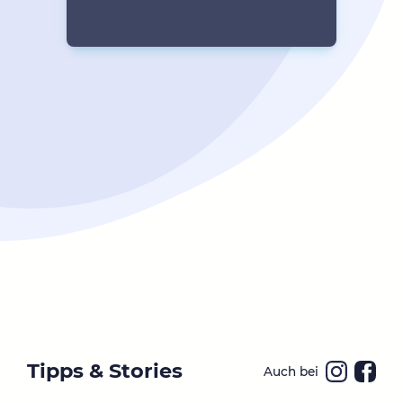
Tipps & Stories
Auch bei
Ins
Fa