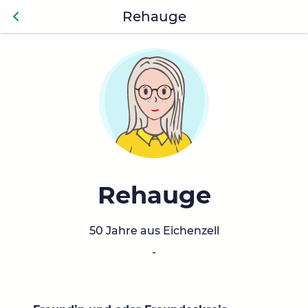
Rehauge
Anmelden
Zurü
ck
Rehauge
50 Jahre aus Eichenzell
-