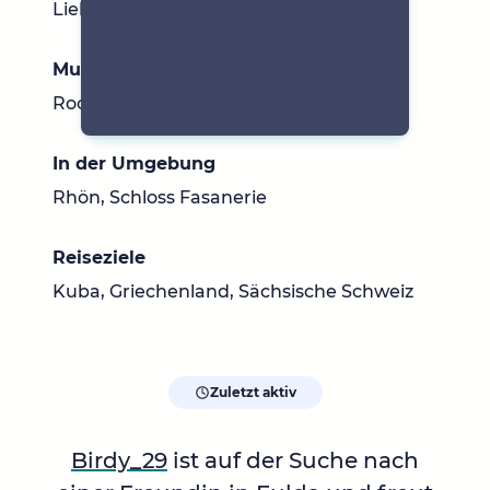
Liebeskomödie, Action,Thriller, Horror
Musik
Rock,Pop,Elektro,House, Latino Pop
In der Umgebung
Rhön, Schloss Fasanerie
Reiseziele
Kuba, Griechenland, Sächsische Schweiz
Zuletzt aktiv
Birdy_29
ist auf der Suche nach