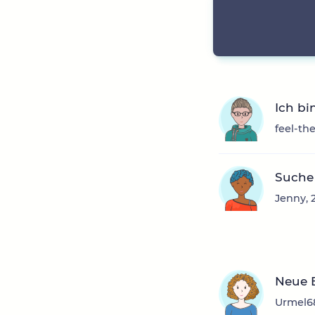
Ich bi
feel-th
Suche
Jenny, 
Neue 
Urmel68