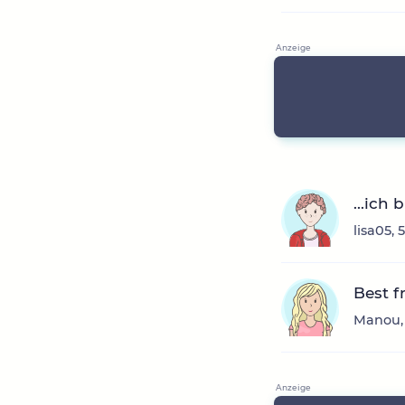
...ich
lisa05,
Best f
Manou, 