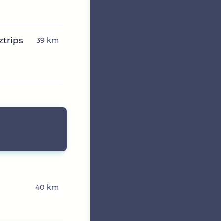
ztrips
39 km
40 km