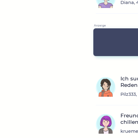
Diana, 
Ich su
Reden,
Pilz333
Freund
chille
kruemel