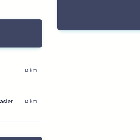
13 km
asier
13 km