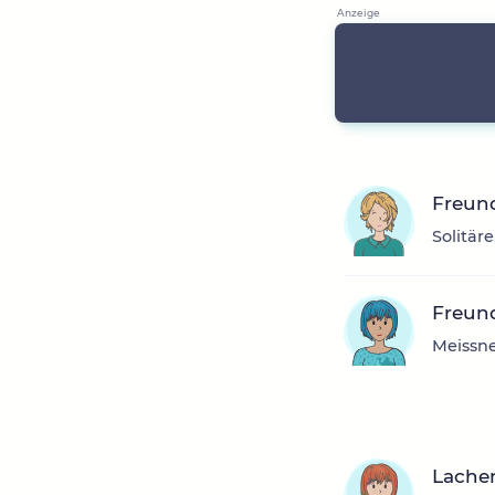
Freun
Solitär
Freun
Meissne
Lache