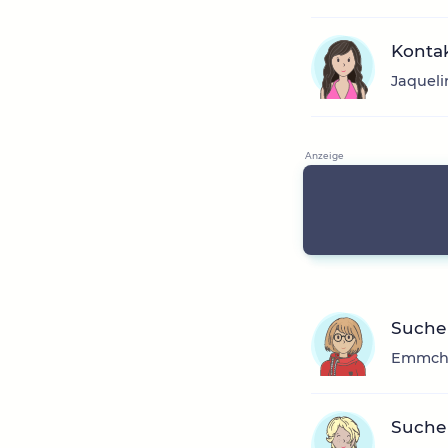
Konta
Jaqueli
Suche 
Emmchen
Suche 