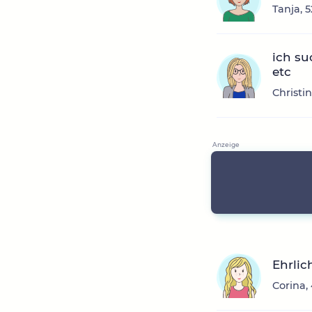
Tanja, 
ich su
etc
Christi
Ehrli
Corina,