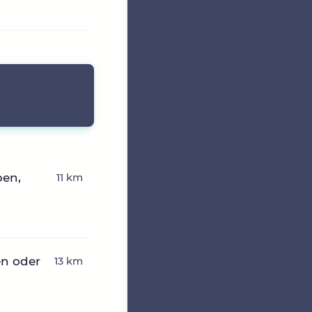
ben,
11 km
en oder
13 km