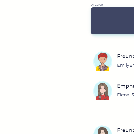
Freun
EmilyEr
Empha
Elena, 
Freun