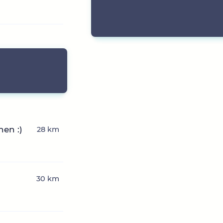
en :)
28 km
30 km