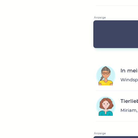
In mei
Windspi
Tierli
Miriam,