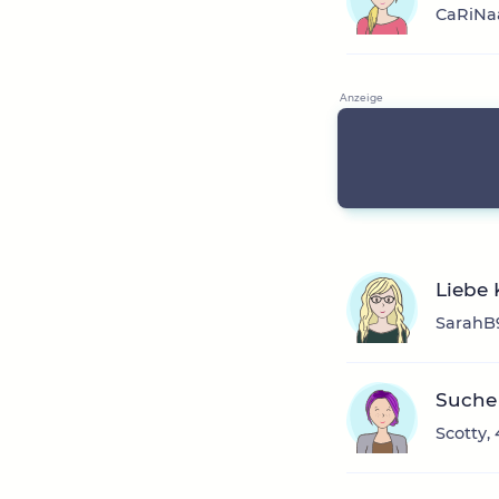
CaRiNaa
Liebe 
SarahB9
Suche
Scotty,