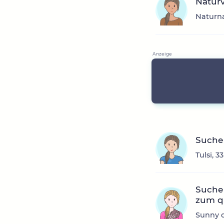
Naturv
Naturna
Suche
Tulsi, 3
Suche
zum q
Sunny d