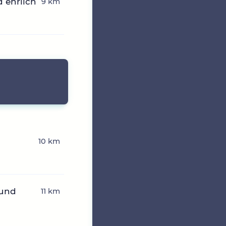
 ehrlich
9 km
10 km
 und
11 km