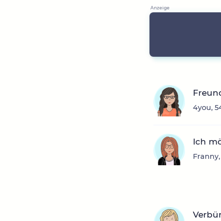
Freun
4you, 5
Ich m
Franny,
Verbün