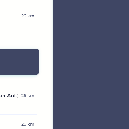
26 km
er Anf.)
26 km
26 km