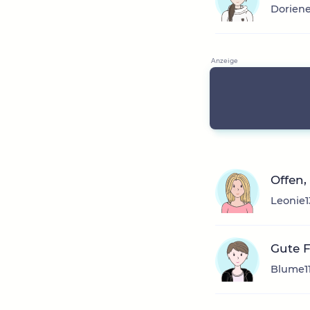
Doriene
Offen,
Leonie1
Gute F
Blume11