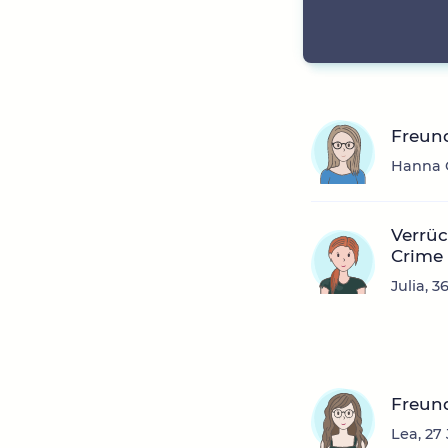
Freun
Hanna O
Verrüc
Crime
Julia, 
Freun
Lea, 27