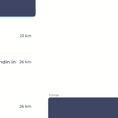
23 km
ndin in
26 km
26 km