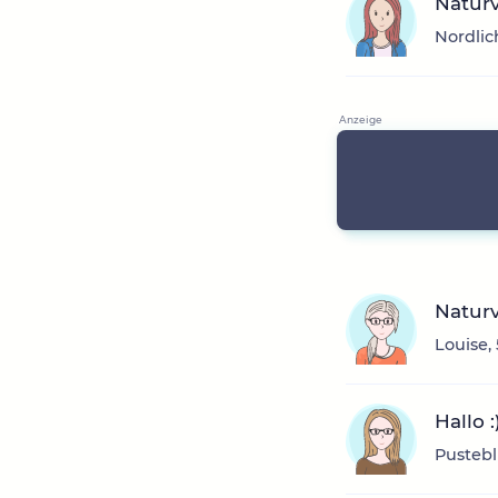
Natur
Nordlic
Naturv
Louise, 
Hallo 
Pustebl