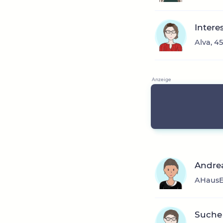
Intere
Alva, 4
Andrea
AHausE1
Suche