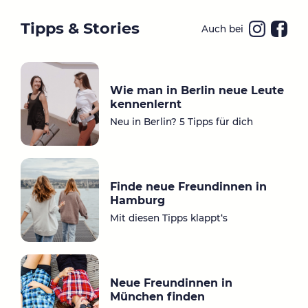
Tipps & Stories
Auch bei
Ins
Fa
ta
ce
gr
bo
Wie man in Berlin neue Leute
a
ok
kennenlernt
m
Neu in Berlin? 5 Tipps für dich
Finde neue Freundinnen in
Hamburg
Mit diesen Tipps klappt‘s
Neue Freundinnen in
München finden