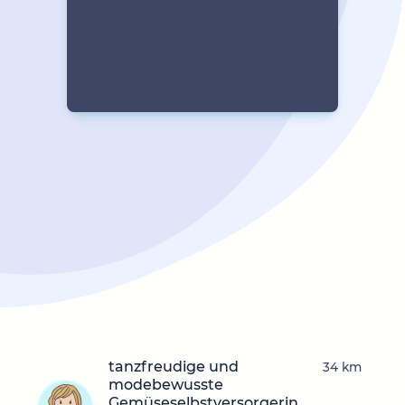
tanzfreudige und
34 km
modebewusste
Gemüseselbstversorgerin