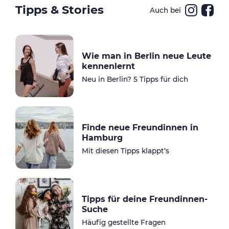
Tipps & Stories
Auch bei
Ins
Fa
ta
ce
gr
bo
Wie man in Berlin neue Leute
a
ok
kennenlernt
m
Neu in Berlin? 5 Tipps für dich
Finde neue Freundinnen in
Hamburg
Mit diesen Tipps klappt‘s
Tipps für deine Freundinnen-
Suche
Häufig gestellte Fragen