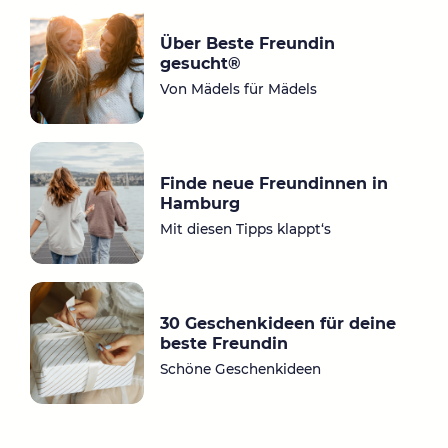
ta
ce
gr
bo
Über Beste Freundin
a
ok
gesucht®
m
Von Mädels für Mädels
Finde neue Freundinnen in
Hamburg
Mit diesen Tipps klappt‘s
30 Geschenkideen für deine
beste Freundin
Schöne Geschenkideen