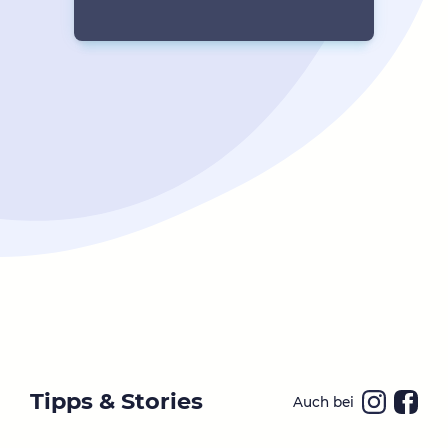
Tipps & Stories
Auch bei
Ins
Fa