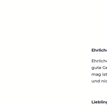
Ehrlic
Ehrlich
gute G
mag ist
und ni
Liebli