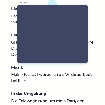
Lieblingsbücher
Lese viele romantische Geschichten auf
Wattpad.
Filme & Serien
Greys Anatomy, Pretty Little Liars, Vampire
Diarys...mag aber auch TrueCrime und
Dokumentationen
Musik
Mein Musikstil würde ich als Wildquerbeet
betiteln.
In der Umgebung
Die Feldwege rund um mein Dorf, den