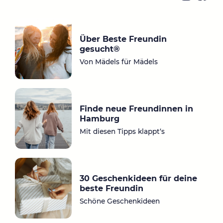
Ins
Fa
ta
ce
gr
bo
Über Beste Freundin
a
ok
gesucht®
m
Von Mädels für Mädels
Finde neue Freundinnen in
Hamburg
Mit diesen Tipps klappt‘s
30 Geschenkideen für deine
beste Freundin
Schöne Geschenkideen