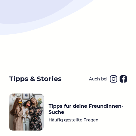
Tipps & Stories
Auch bei
Ins
Fa
ta
ce
gr
bo
Tipps für deine Freundinnen-
a
ok
Suche
m
Häufig gestellte Fragen