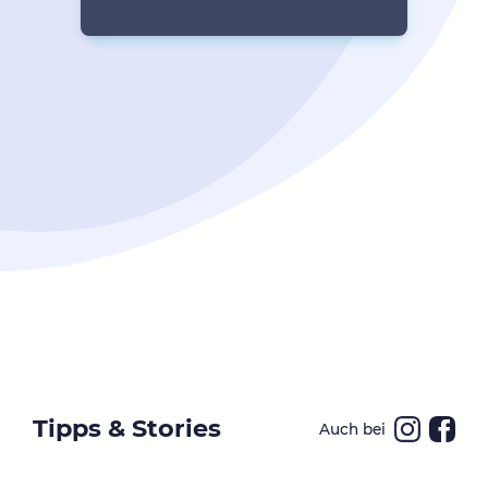
Tipps & Stories
Auch bei
Ins
Fa
ta
ce