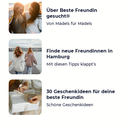
gr
bo
Über Beste Freundin
a
ok
gesucht®
m
Von Mädels für Mädels
Finde neue Freundinnen in
Hamburg
Mit diesen Tipps klappt‘s
30 Geschenkideen für deine
beste Freundin
Schöne Geschenkideen