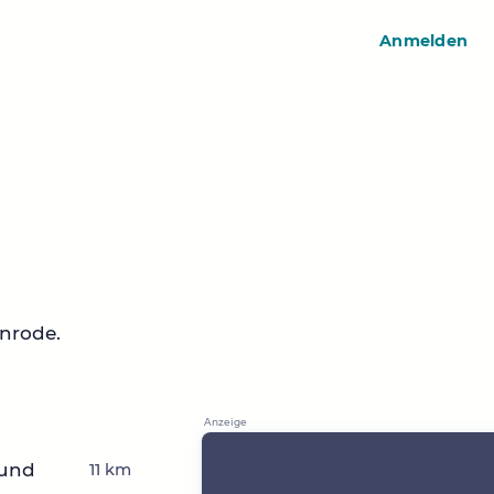
Anmelden
nrode.
 und
11 km