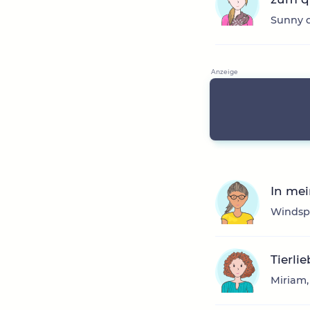
Sunny d
In mei
Windspi
Tierli
Miriam,