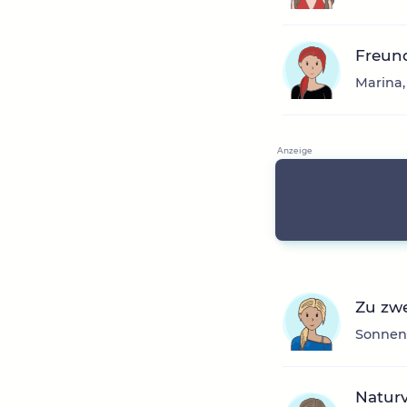
Freun
Marina,
Zu zwe
Sonnens
Naturv