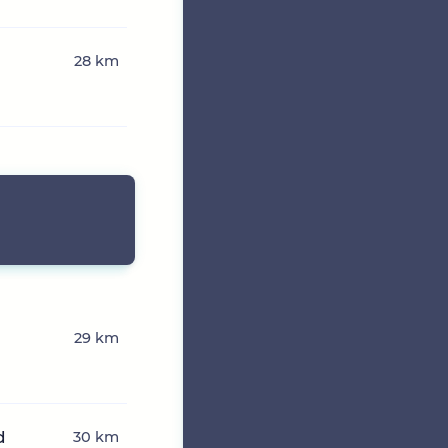
28 km
29 km
d
30 km