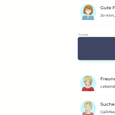
Gute 
Jo-Ann,
Freun
Lebensf
Suche 
CaRiNaa