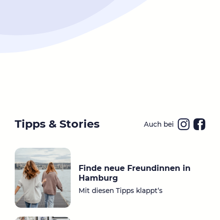
Tipps & Stories
Auch bei
Ins
Fa
ta
ce
gr
bo
Finde neue Freundinnen in
a
ok
Hamburg
m
Mit diesen Tipps klappt‘s