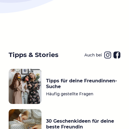
Tipps & Stories
Auch bei
Ins
Fa
ta
ce
gr
bo
Tipps für deine Freundinnen-
a
ok
Suche
m
Häufig gestellte Fragen
30 Geschenkideen für deine
beste Freundin