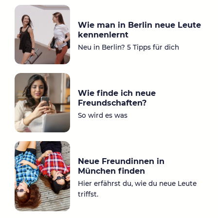
ta
ce
gr
bo
Wie man in Berlin neue Leute
a
ok
kennenlernt
m
Neu in Berlin? 5 Tipps für dich
Wie finde ich neue
Freundschaften?
So wird es was
Neue Freundinnen in
München finden
Hier erfährst du, wie du neue Leute
triffst.