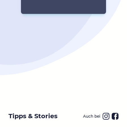
Tipps & Stories
Auch bei
Ins
Fa