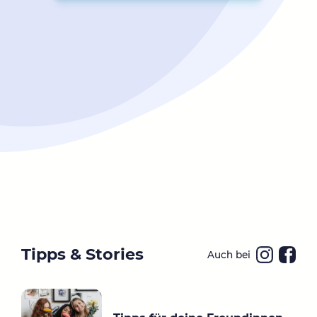
Tipps & Stories
Auch bei
Ins
Fa
ta
ce
gr
bo