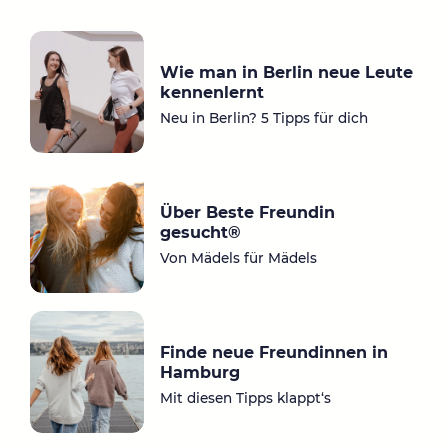
Ins
Fa
ta
ce
gr
bo
Wie man in Berlin neue Leute
a
ok
kennenlernt
m
Neu in Berlin? 5 Tipps für dich
Über Beste Freundin
gesucht®
Von Mädels für Mädels
Finde neue Freundinnen in
Hamburg
Mit diesen Tipps klappt‘s