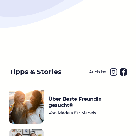
Tipps & Stories
Auch bei
Ins
Fa
ta
ce
gr
bo
Über Beste Freundin
a
ok
gesucht®
m
Von Mädels für Mädels