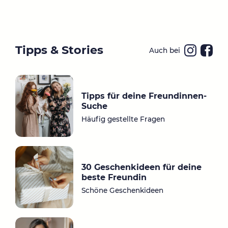
Tipps & Stories
Auch bei
Ins
Fa
ta
ce
gr
bo
Tipps für deine Freundinnen-
a
ok
Suche
m
Häufig gestellte Fragen
30 Geschenkideen für deine
beste Freundin
Schöne Geschenkideen